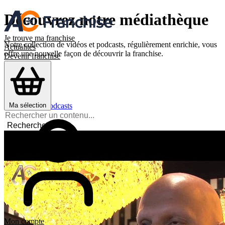
Découvrez notre médiathèque
Je trouve ma franchise
Notre collection de vidéos et podcasts, régulièrement enrichie, vous
Actualités
offre une nouvelle façon de découvrir la franchise.
Devenir franchisé
Filtrer :
Tout
Vidéos
Podcasts
Ma sélection
Recherche
Mon compte