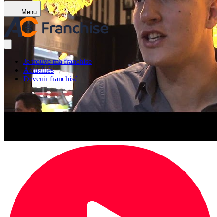
Menu
Je trouve ma franchise
Actualités
Devenir franchisé