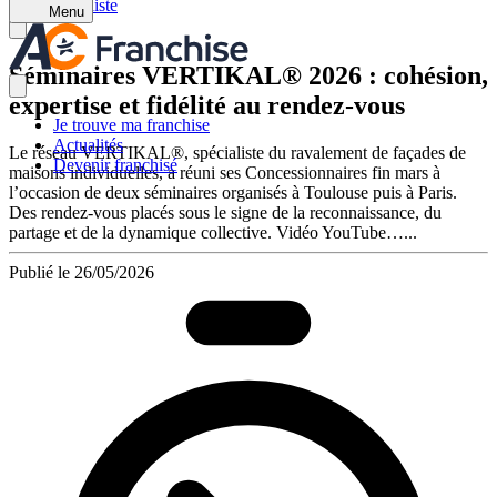
Retour à la liste
Menu
Séminaires VERTIKAL® 2026 : cohésion,
expertise et fidélité au rendez-vous
Je trouve ma franchise
Actualités
Le réseau VERTIKAL®, spécialiste du ravalement de façades de
Devenir franchisé
maisons individuelles, a réuni ses Concessionnaires fin mars à
l’occasion de deux séminaires organisés à Toulouse puis à Paris.
Des rendez-vous placés sous le signe de la reconnaissance, du
partage et de la dynamique collective. Vidéo YouTube…...
Publié le 26/05/2026