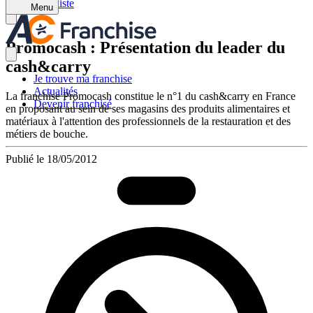
Retour à la liste
Menu
Promocash : Présentation du leader du
cash&carry
Je trouve ma franchise
Actualités
La franchise Promocash constitue le n°1 du cash&carry en France
Devenir franchisé
en proposant au sein de ses magasins des produits alimentaires et
matériaux à l'attention des professionnels de la restauration et des
métiers de bouche.
Publié le 18/05/2012