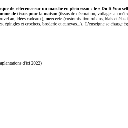
ue de référence sur un marché en plein essor : le « Do It Yourself
amme de tissus pour la maison
(tissus de décoration, voilages au mètre, 
ouvel an, idées cadeaux),
mercerie
(customisation rubans, biais et élasti
illes, épingles et crochets, broderie et canevas...). L'enseigne se charge 
mplantations d'ici 2022)