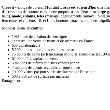
Créée il y a plus de 35 ans,
Mondial Tissus est aujourd'hui une marq
d'accessoires de couture et mercerie propose à ses clients
une large g
bain),
mode, enfants, fêtes
(mariage, déguisements carnaval, Noël, n
fermetures et curseurs, fils et laine, boutons, attaches et œillets, aigu
Mondial Tissus en chiffres
1981: date de création de l'enseigne
1er réseau de vente de tissus et de mercerie en France
650 collaborateurs
5 200 tonnes de produits vendues par an
75 points de vente (le franchiseur Mondial Tissus vise les 100 i
62 000 m² de surface de vente
5 millions de mètres de tissus vendus par an
4 millions de clients accueillis chaque année
19 000 visites par jour sur le site Internet de l'enseigne
600 à 850 m² de surface par magasin
Partager sur :