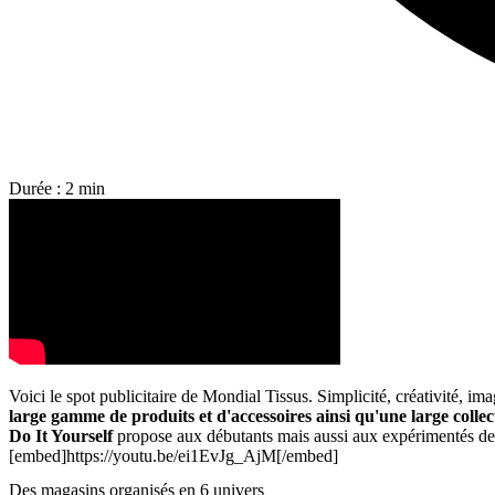
Durée : 2 min
Voici le spot publicitaire de Mondial Tissus. Simplicité, créativité, im
large gamme de produits et d'accessoires ainsi qu'une large collect
Do It Yourself
propose aux débutants mais aussi aux expérimentés des at
[embed]https://youtu.be/ei1EvJg_AjM[/embed]
Des magasins organisés en 6 univers