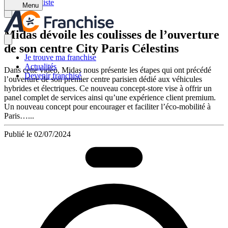
Retour à la liste
Menu
Midas dévoile les coulisses de l’ouverture
de son centre City Paris Célestins
Je trouve ma franchise
Actualités
Dans cette vidéo, Midas nous présente les étapes qui ont précédé
Devenir franchisé
l’ouverture de son premier centre parisien dédié aux véhicules
hybrides et électriques. Ce nouveau concept-store vise à offrir un
panel complet de services ainsi qu’une expérience client premium.
Un nouveau concept pour encourager et faciliter l’éco-mobilité à
Paris…...
Publié le 02/07/2024