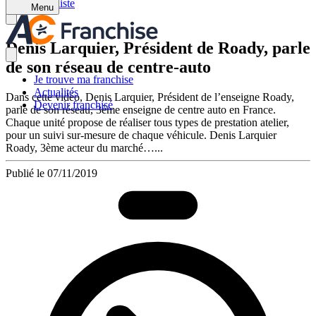
Retour à la liste
Menu
Denis Larquier, Président de Roady, parle
de son réseau de centre-auto
Je trouve ma franchise
Actualités
Dans cette vidéo, Denis Larquier, Président de l’enseigne Roady,
Devenir franchisé
parle de son réseau, 3ème enseigne de centre auto en France.
Chaque unité propose de réaliser tous types de prestation atelier,
pour un suivi sur-mesure de chaque véhicule. Denis Larquier
Roady, 3ème acteur du marché…...
Publié le 07/11/2019