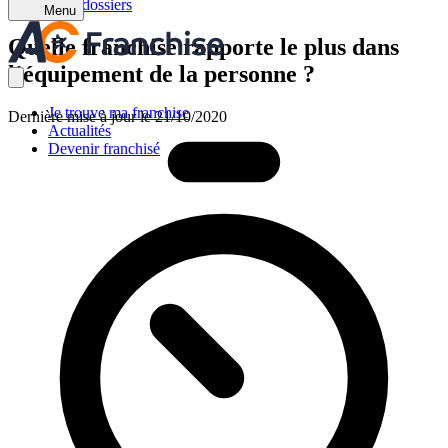
Retour aux dossiers
Menu
Quelle franchise rapporte le plus dans
l’équipement de la personne ?
Je trouve ma franchise
Dernière mise à jour le 21/10/2020
Actualités
Devenir franchisé