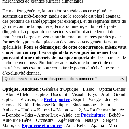
marchandes de grandes surfaces alimentaires.
De manière générale, la première stratégie concerne plutôt le
segment du prêt-à-porter, tandis que la seconde est plus l’apanage
des produits de santé (optique par exemple), et de segments hauts de
gamme comme la bijouterie, la maroquinerie, et du prêt-à-porter
(lingerie). La plupart de ces secteurs souffrent actuellement de la
montée en charge des ventes sur internet orchestrées par des plate
formes de type market place ou des purs players généralistes ou
spécialisés.
Pour se démarquer de cette concurrence, mieux vaut
choisir un concept très original dans son positionnement ou
jouissant d’une notoriété de marque importante
. Les marchés de
niche peuvent aussi être intéressants mais une bonne étude de
marché est nécessaire pour connaître le potentiel réel d’une zone
d’exclusivité donnée.
Quelle franchise suivre en équipement de la personne ?
Optique / Audition
: Générale d’Optique – Lissac – Optical Center
– Alain Afflelou – Optical Discount – Visual – Krys – Atol – Grand
Optical – Vivason, etc
Prêt-à-porter
: Esprit – Valège – Jennyfer –
Gémo – Kiabi – Princesse Boutique – Sinéquanone – Etam –
Aubade – Undiz – Kaporal – Mango – 1, 2, 3 – La fée maraboutée
– Bonobo – Ikks – Armor Lux – Aigle, etc
Puériculture
: Bébé9 –
Autour de Bébé – Orchestra – Zgénération – Natalys – Sergent
Major, etc
Bijouterie et montres
: Anna Belle – Agatha – Moa –