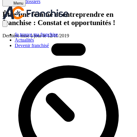
Retour aux dossiers
Menu
Être une femme et entreprendre en
franchise : Constat et opportunités !
Je trouve ma franchise
Dernière mise à jour le 12/11/2019
Actualités
Devenir franchisé