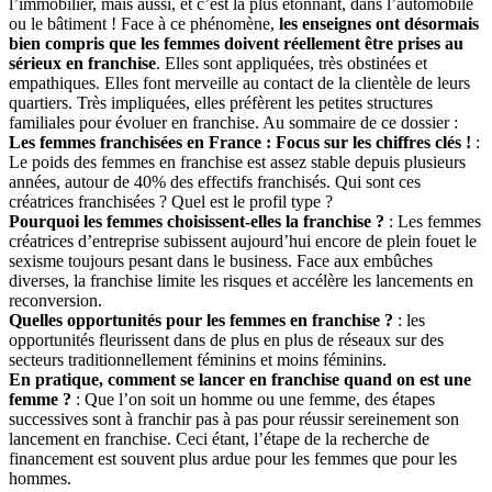
l’immobilier, mais aussi, et c’est là plus étonnant, dans l’automobile
ou le bâtiment ! Face à ce phénomène,
les enseignes ont désormais
bien compris que les femmes doivent réellement être prises au
sérieux en franchise
. Elles sont appliquées, très obstinées et
empathiques. Elles font merveille au contact de la clientèle de leurs
quartiers. Très impliquées, elles préfèrent les petites structures
familiales pour évoluer en franchise. Au sommaire de ce dossier :
Les femmes franchisées en France : Focus sur les chiffres clés !
:
Le poids des femmes en franchise est assez stable depuis plusieurs
années, autour de 40% des effectifs franchisés. Qui sont ces
créatrices franchisées ? Quel est le profil type ?
Pourquoi les femmes choisissent-elles la franchise ?
: Les femmes
créatrices d’entreprise subissent aujourd’hui encore de plein fouet le
sexisme toujours pesant dans le business. Face aux embûches
diverses, la franchise limite les risques et accélère les lancements en
reconversion.
Quelles opportunités pour les femmes en franchise ?
: les
opportunités fleurissent dans de plus en plus de réseaux sur des
secteurs traditionnellement féminins et moins féminins.
En pratique, comment se lancer en franchise quand on est une
femme ?
: Que l’on soit un homme ou une femme, des étapes
successives sont à franchir pas à pas pour réussir sereinement son
lancement en franchise. Ceci étant, l’étape de la recherche de
financement est souvent plus ardue pour les femmes que pour les
hommes.