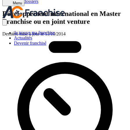
Retour aux dossiers
Menu
Développement international en Master
Franchise ou en joint venture
Je trouve ma franchise
Dernière mise à jour le 11/10/2014
Actualités
Devenir franchisé