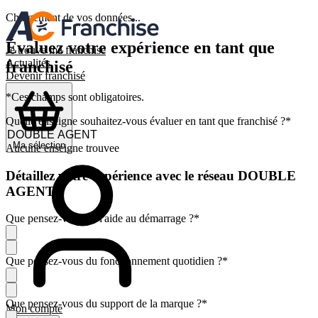
Chargement de vos données...
Évaluez votre expérience en tant que
Je trouve ma franchise
Actualités
franchisé
Devenir franchisé
*Ces champs sont obligatoires.
Quelle enseigne souhaitez-vous évaluer en tant que franchisé ?
*
Ma sélection
Aucune enseigne trouvee
Détaillez votre expérience avec le réseau DOUBLE
AGENT
Que pensez-vous de l'aide au démarrage ?
*
Que pensez-vous du fonctionnement quotidien ?
*
Que pensez-vous du support de la marque ?
*
Mon compte