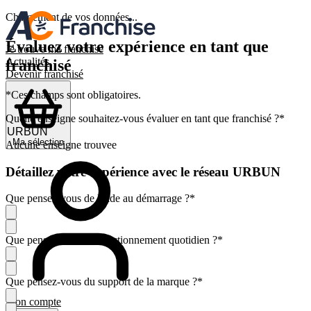
Chargement de vos données...
Évaluez votre expérience en tant que
Je trouve ma franchise
Actualités
franchisé
Devenir franchisé
*Ces champs sont obligatoires.
Quelle enseigne souhaitez-vous évaluer en tant que franchisé ?
*
Ma sélection
Aucune enseigne trouvee
Détaillez votre expérience avec le réseau URBUN
Que pensez-vous de l'aide au démarrage ?
*
Que pensez-vous du fonctionnement quotidien ?
*
Que pensez-vous du support de la marque ?
*
Mon compte