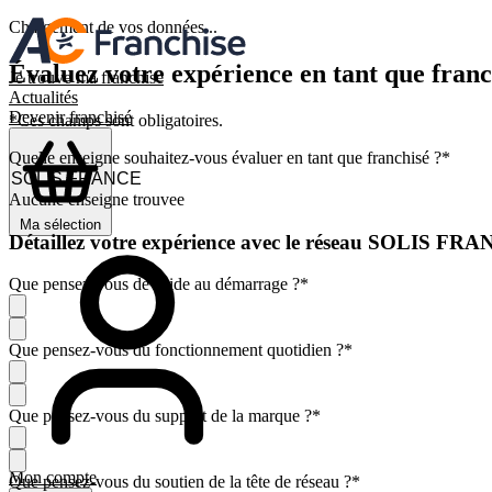
Chargement de vos données...
Évaluez votre expérience en tant que franc
Je trouve ma franchise
Actualités
Devenir franchisé
*Ces champs sont obligatoires.
Quelle enseigne souhaitez-vous évaluer en tant que franchisé ?
*
Aucune enseigne trouvee
Ma sélection
Détaillez votre expérience avec le réseau SOLIS FR
Que pensez-vous de l'aide au démarrage ?
*
Que pensez-vous du fonctionnement quotidien ?
*
Que pensez-vous du support de la marque ?
*
Mon compte
Que pensez-vous du soutien de la tête de réseau ?
*