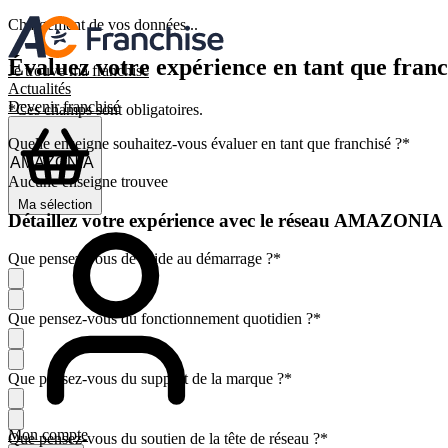
Chargement de vos données...
Évaluez votre expérience en tant que franc
Je trouve ma franchise
Actualités
Devenir franchisé
*Ces champs sont obligatoires.
Quelle enseigne souhaitez-vous évaluer en tant que franchisé ?
*
Aucune enseigne trouvee
Ma sélection
Détaillez votre expérience avec le réseau AMAZONIA
Que pensez-vous de l'aide au démarrage ?
*
Que pensez-vous du fonctionnement quotidien ?
*
Que pensez-vous du support de la marque ?
*
Mon compte
Que pensez-vous du soutien de la tête de réseau ?
*