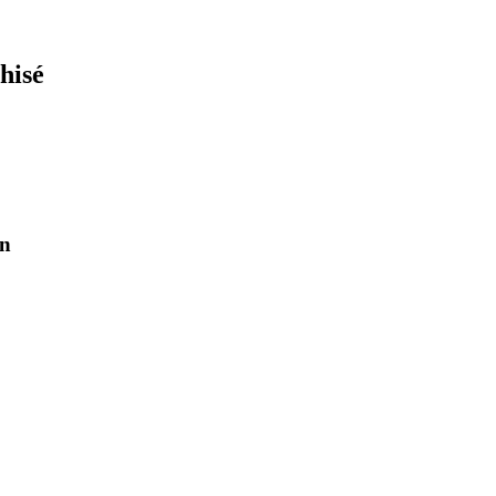
hisé
on