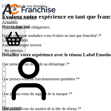
Chargement de vos données...
Évaluez votre expérience en tant que franc
Je trouve ma franchise
Actualités
Devenir franchisé
*Ces champs sont obligatoires.
Quelle enseigne souhaitez-vous évaluer en tant que franchisé ?
*
Aucune enseigne trouvee
Ma sélection
Détaillez votre expérience avec le réseau Label Emoti
Que pensez-vous de l'aide au démarrage ?
*
Que pensez-vous du fonctionnement quotidien ?
*
Que pensez-vous du support de la marque ?
*
Mon compte
Que pensez-vous du soutien de la tête de réseau ?
*