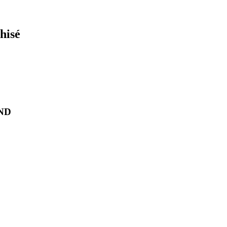
hisé
AND