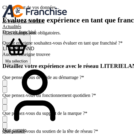
Chargement de vos données...
Évaluez votre expérience en tant que franc
Je trouve ma franchise
Actualités
Devenir franchisé
*Ces champs sont obligatoires.
Quelle enseigne souhaitez-vous évaluer en tant que franchisé ?
*
Aucune enseigne trouvee
Ma sélection
Détaillez votre expérience avec le réseau LITERIEL
Que pensez-vous de l'aide au démarrage ?
*
Que pensez-vous du fonctionnement quotidien ?
*
Que pensez-vous du support de la marque ?
*
Mon compte
Que pensez-vous du soutien de la tête de réseau ?
*