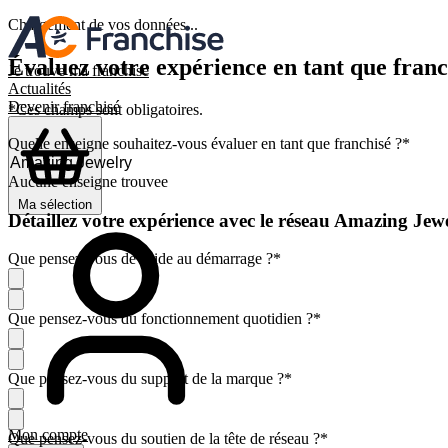
Chargement de vos données...
Évaluez votre expérience en tant que franc
Je trouve ma franchise
Actualités
Devenir franchisé
*Ces champs sont obligatoires.
Quelle enseigne souhaitez-vous évaluer en tant que franchisé ?
*
Aucune enseigne trouvee
Ma sélection
Détaillez votre expérience avec le réseau Amazing Jew
Que pensez-vous de l'aide au démarrage ?
*
Que pensez-vous du fonctionnement quotidien ?
*
Que pensez-vous du support de la marque ?
*
Mon compte
Que pensez-vous du soutien de la tête de réseau ?
*