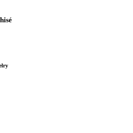
hisé
elry