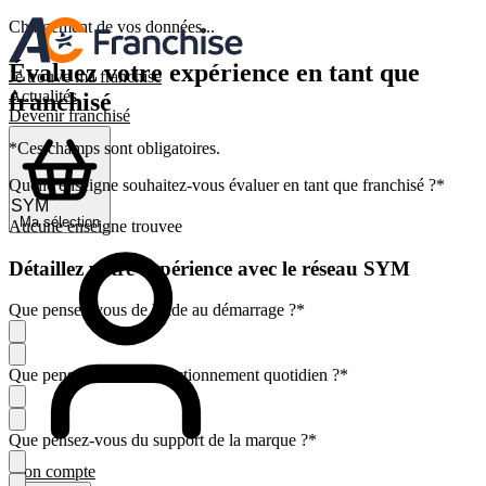
Chargement de vos données...
Évaluez votre expérience en tant que
Je trouve ma franchise
Actualités
franchisé
Devenir franchisé
*Ces champs sont obligatoires.
Quelle enseigne souhaitez-vous évaluer en tant que franchisé ?
*
Ma sélection
Aucune enseigne trouvee
Détaillez votre expérience avec le réseau SYM
Que pensez-vous de l'aide au démarrage ?
*
Que pensez-vous du fonctionnement quotidien ?
*
Que pensez-vous du support de la marque ?
*
Mon compte