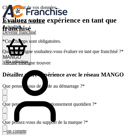
Chargement de vos données...
Évaluez votre expérience en tant que
Je trouve ma franchise
Actualités
franchisé
Devenir franchisé
*Ces champs sont obligatoires.
Quelle enseigne souhaitez-vous évaluer en tant que franchisé ?
*
Ma sélection
Aucune enseigne trouvee
Détaillez votre expérience avec le réseau MANGO
Que pensez-vous de l'aide au démarrage ?
*
Que pensez-vous du fonctionnement quotidien ?
*
Que pensez-vous du support de la marque ?
*
Mon compte