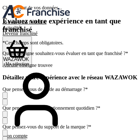
Chargement de vos données...
Évaluez votre expérience en tant que
Je trouve ma franchise
Actualités
franchisé
Devenir franchisé
*Ces champs sont obligatoires.
Quelle enseigne souhaitez-vous évaluer en tant que franchisé ?
*
Ma sélection
Aucune enseigne trouvee
Détaillez votre expérience avec le réseau WAZAWOK
Que pensez-vous de l'aide au démarrage ?
*
Que pensez-vous du fonctionnement quotidien ?
*
Que pensez-vous du support de la marque ?
*
Mon compte