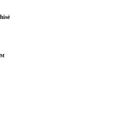
hisé
GYM