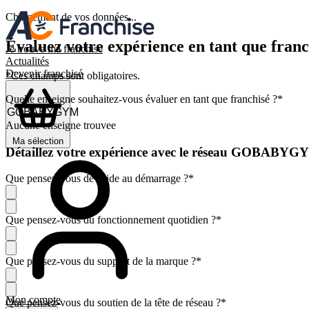
Chargement de vos données...
Évaluez votre expérience en tant que franc
Je trouve ma franchise
Actualités
Devenir franchisé
*Ces champs sont obligatoires.
Quelle enseigne souhaitez-vous évaluer en tant que franchisé ?
*
Aucune enseigne trouvee
Ma sélection
Détaillez votre expérience avec le réseau GOBABY
Que pensez-vous de l'aide au démarrage ?
*
Que pensez-vous du fonctionnement quotidien ?
*
Que pensez-vous du support de la marque ?
*
Mon compte
Que pensez-vous du soutien de la tête de réseau ?
*