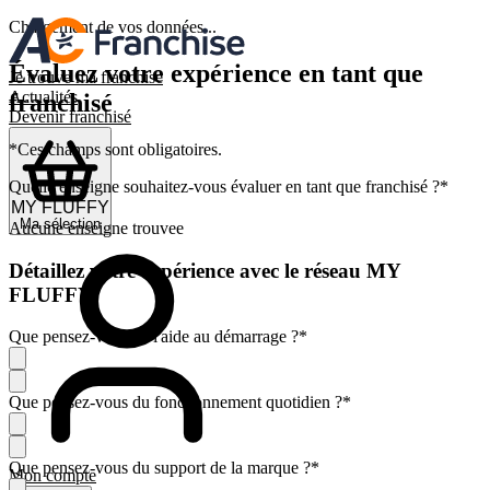
Chargement de vos données...
Évaluez votre expérience en tant que
Je trouve ma franchise
Actualités
franchisé
Devenir franchisé
*Ces champs sont obligatoires.
Quelle enseigne souhaitez-vous évaluer en tant que franchisé ?
*
Ma sélection
Aucune enseigne trouvee
Détaillez votre expérience avec le réseau MY
FLUFFY
Que pensez-vous de l'aide au démarrage ?
*
Que pensez-vous du fonctionnement quotidien ?
*
Que pensez-vous du support de la marque ?
*
Mon compte