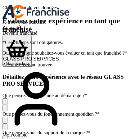
Chargement de vos données...
Évaluez votre expérience en tant que
Je trouve ma franchise
Actualités
franchisé
Devenir franchisé
*Ces champs sont obligatoires.
Quelle enseigne souhaitez-vous évaluer en tant que franchisé ?
*
Ma sélection
Aucune enseigne trouvee
Détaillez votre expérience avec le réseau GLASS
PRO SERVICES
Que pensez-vous de l'aide au démarrage ?
*
Que pensez-vous du fonctionnement quotidien ?
*
Que pensez-vous du support de la marque ?
*
Mon compte