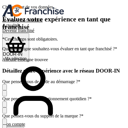
Chargement de vos données...
Évaluez votre expérience en tant que
Je trouve ma franchise
Actualités
franchisé
Devenir franchisé
*Ces champs sont obligatoires.
Quelle enseigne souhaitez-vous évaluer en tant que franchisé ?
*
Ma sélection
Aucune enseigne trouvee
Détaillez votre expérience avec le réseau DOOR-IN
Que pensez-vous de l'aide au démarrage ?
*
Que pensez-vous du fonctionnement quotidien ?
*
Que pensez-vous du support de la marque ?
*
Mon compte