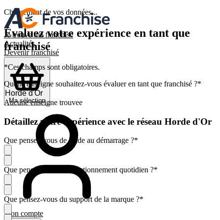
Chargement de vos données...
Évaluez votre expérience en tant que
Je trouve ma franchise
Actualités
franchisé
Devenir franchisé
*Ces champs sont obligatoires.
Quelle enseigne souhaitez-vous évaluer en tant que franchisé ?
*
Ma sélection
Aucune enseigne trouvee
Détaillez votre expérience avec le réseau Horde d'Or
Que pensez-vous de l'aide au démarrage ?
*
Que pensez-vous du fonctionnement quotidien ?
*
Que pensez-vous du support de la marque ?
*
Mon compte