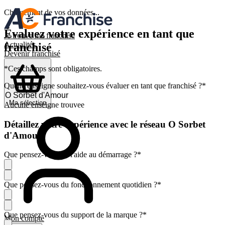
Chargement de vos données...
Évaluez votre expérience en tant que
Je trouve ma franchise
Actualités
franchisé
Devenir franchisé
*Ces champs sont obligatoires.
Quelle enseigne souhaitez-vous évaluer en tant que franchisé ?
*
Ma sélection
Aucune enseigne trouvee
Détaillez votre expérience avec le réseau O Sorbet
d'Amour
Que pensez-vous de l'aide au démarrage ?
*
Que pensez-vous du fonctionnement quotidien ?
*
Que pensez-vous du support de la marque ?
*
Mon compte