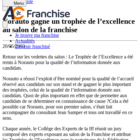
Retour à la liste
Menu
Norauto gagne un trophée de l’excellence
au salon de la franchise
Je trouve ma franchise
Actualités
20/05/2003
Devenir franchisé
Retour sur les vedettes du salon : Le Trophée de l’Excellence a été
remis à Norauto pour la qualité de l’information donnée aux
candidats.
Norauto a réussi l’exploit d’être nominé pour la qualité de l’accueil
réservé aux candidats sur son stand et de gagner le plus important
des trophées, celui de la qualité de l’information donnée aux
candidats. Quoi de plus important en effet que de permettre aux
candidats de se déterminer en connaissance de cause ?Cela a été
possible car Norauto, pour son premier salon, s’était fait
accompagner du consultant Jean Samper et tous ont travaillé en ce
sens.
Chaque année, le Collège des Experts de la fff réunit un jury
composé des experts exposant au salon de la Franchise et attribue
les Trophées de l’Excellence avec le parrainage de la Fédération