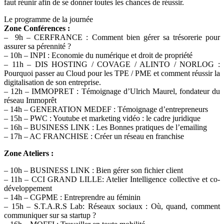
faut réunir afin de se donner toutes les chances de réussir.
Le programme de la journée
Zone Conférences :
– 9h – CERFRANCE : Comment bien gérer sa trésorerie pour
assurer sa pérennité ?
– 10h – INPI : Economie du numérique et droit de propriété
– 11h – DIS HOSTING / COVAGE / ALINTO / NORLOG :
Pourquoi passer au Cloud pour les TPE / PME et comment réussir la
digitalisation de son entreprise.
– 12h – IMMOPRET : Témoignage d’Ulrich Maurel, fondateur du
réseau Immoprêt
– 14h – GENERATION MEDEF : Témoignage d’entrepreneurs
– 15h – PWC : Youtube et marketing vidéo : le cadre juridique
– 16h – BUSINESS LINK : Les Bonnes pratiques de l’emailing
– 17h – AC FRANCHISE : Créer un réseau en franchise
Zone Ateliers :
– 10h – BUSINESS LINK : Bien gérer son fichier client
– 11h – CCI GRAND LILLE: Atelier Intelligence collective et co-
développement
– 14h – CGPME : Entreprendre au féminin
– 15h – S.T.A.R.S Lab: Réseaux sociaux : Où, quand, comment
communiquer sur sa startup ?