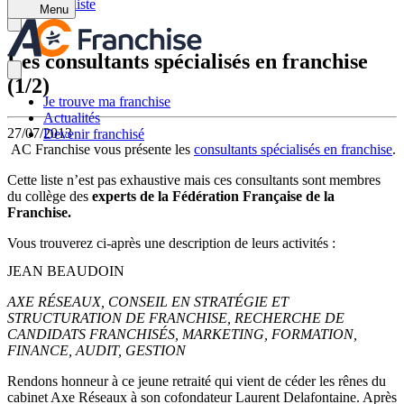
Retour à la liste
Menu
Les consultants spécialisés en franchise
(1/2)
Je trouve ma franchise
Actualités
27/07/2013
Devenir franchisé
AC Franchise vous présente les
consultants spécialisés en franchise
.
Cette liste n’est pas exhaustive mais ces consultants sont membres
du collège des
experts de la Fédération Française de la
Franchise.
Vous trouverez ci-après une description de leurs activités :
JEAN BEAUDOIN
AXE RÉSEAUX, CONSEIL EN STRATÉGIE ET
STRUCTURATION DE FRANCHISE, RECHERCHE DE
CANDIDATS FRANCHISÉS, MARKETING, FORMATION,
FINANCE, AUDIT, GESTION
Rendons honneur à ce jeune retraité qui vient de céder les rênes du
cabinet Axe Réseaux à son cofondateur Laurent Delafontaine. Après