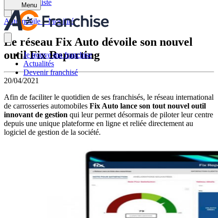
Retour à la liste
Menu
Automobile – Mobilité
Le réseau Fix Auto dévoile son nouvel
outil Fix Reporting
Je trouve ma franchise
Actualités
Devenir franchisé
20/04/2021
Afin de faciliter le quotidien de ses franchisés, le réseau international
de carrosseries automobiles
Fix Auto lance son tout nouvel outil
innovant de gestion
qui leur permet désormais de piloter leur centre
depuis une unique plateforme en ligne et reliée directement au
logiciel de gestion de la société.