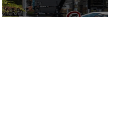
4,2
Apport personnel
95 000 €