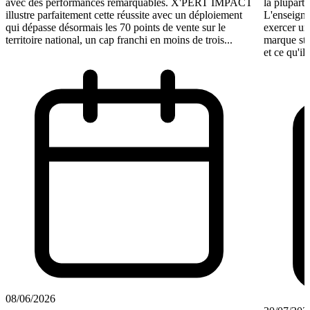
avec des performances remarquables. X'PERT IMPACT
la plupart 
illustre parfaitement cette réussite avec un déploiement
L'enseigne
qui dépasse désormais les 70 points de vente sur le
exercer un
territoire national, un cap franchi en moins de trois...
marque st
et ce qu'il
08/06/2026