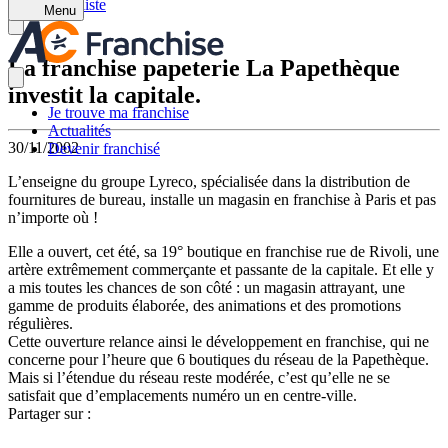
Retour à la liste
Menu
La franchise papeterie La Papethèque
investit la capitale.
Je trouve ma franchise
Actualités
30/11/2002
Devenir franchisé
L’enseigne du groupe Lyreco, spécialisée dans la distribution de
fournitures de bureau, installe un magasin en franchise à Paris et pas
n’importe où !
Elle a ouvert, cet été, sa 19° boutique en franchise rue de Rivoli, une
artère extrêmement commerçante et passante de la capitale. Et elle y
a mis toutes les chances de son côté : un magasin attrayant, une
gamme de produits élaborée, des animations et des promotions
régulières.
Cette ouverture relance ainsi le développement en franchise, qui ne
concerne pour l’heure que 6 boutiques du réseau de la Papethèque.
Mais si l’étendue du réseau reste modérée, c’est qu’elle ne se
satisfait que d’emplacements numéro un en centre-ville.
Partager sur :