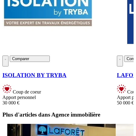
Comparer
Comp
ISOLATION BY TRYBA
LAFO
Coup de coeur
Coup
Apport personnel
Apport pe
30 000 €
50 000 €
Plus d'articles dans Agence immobilière