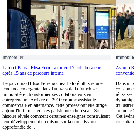
Immobilier
Immobilie
Laforêt Paris : Elisa Ferreira dirige 15 collaborateurs
Avinim Rés
après 15 ans de parcours interne
convention
Le parcours d'Elisa Ferreira chez Laforêt illustre une
Dans un se
tendance émergente dans l'univers de la franchise
constante 
immobilière : transformer ses collaborateurs en
réussissen
entrepreneurs. Arrivée en 2010 comme assistante
dynamique
commerciale en alternance, cette professionnelle dirige
d'illustre
aujourd'hui trois agences parisiennes du réseau. Son
annuelle 2
histoire révèle comment certaines enseignes construisent
Cet événem
leur développement en misant sur la connaissance
consultants
approfondie de...