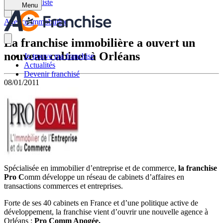
Retour à la liste
Menu
Agence immobilière
La franchise immobilière a ouvert un
nouveau cabinet à Orléans
Je trouve ma franchise
Actualités
Devenir franchisé
08/01/2011
Spécialisée en immobilier d’entreprise et de commerce,
la franchise
Pro C
omm développe un réseau de cabinets d’affaires en
transactions commerces et entreprises.
Forte de ses 40 cabinets en France et d’une politique active de
développement, la franchise vient d’ouvrir une nouvelle agence à
Orléans :
Pro Comm Apogée.