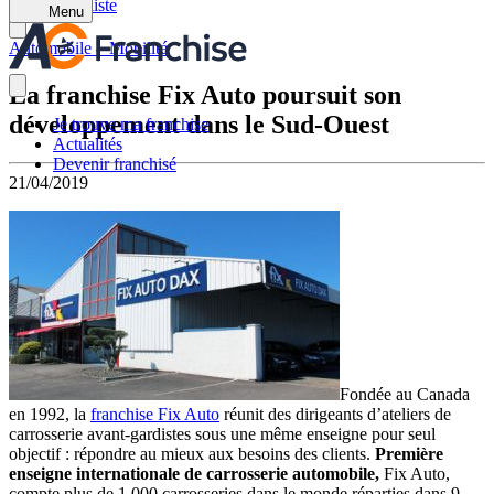
Retour à la liste
Menu
Automobile – Mobilité
La franchise Fix Auto poursuit son
développement dans le Sud-Ouest
Je trouve ma franchise
Actualités
Devenir franchisé
21/04/2019
Fondée au Canada
en 1992, la
franchise Fix Auto
réunit des dirigeants d’ateliers de
carrosserie avant-gardistes sous une même enseigne pour seul
objectif : répondre au mieux aux besoins des clients.
Première
enseigne internationale de carrosserie automobile,
Fix Auto,
compte plus de 1 000 carrosseries dans le monde réparties dans 9