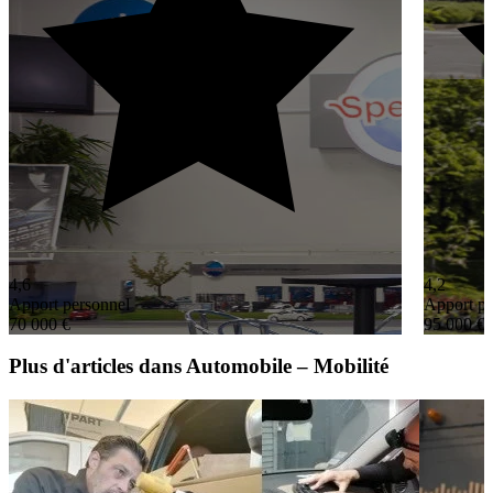
4,6
4,2
Apport personnel
Apport pe
70 000 €
95 000 €
Plus d'articles dans Automobile – Mobilité