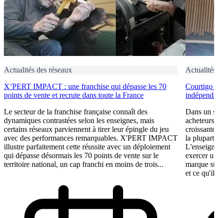
Actualités des réseaux
Actualités
X’PERT IMPACT : une franchise qui dépasse les 70
Courtigo : 
points de vente et recrute dans toute la France
indépendan
Le secteur de la franchise française connaît des
Dans un se
dynamiques contrastées selon les enseignes, mais
acheteurs 
certains réseaux parviennent à tirer leur épingle du jeu
croissante
avec des performances remarquables. X'PERT IMPACT
la plupart 
illustre parfaitement cette réussite avec un déploiement
L'enseigne
qui dépasse désormais les 70 points de vente sur le
exercer un
territoire national, un cap franchi en moins de trois...
marque st
et ce qu'il