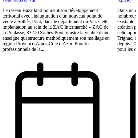
Le réseau Bazarland poursuit son développement
Dans un c
territorial avec l'inauguration d'un nouveau point de
nombreux e
vente à Solliès-Pont, dans le département du Var. Cette
existante 
implantation au sein de la ZAC Intermarché – ZAC de
création p
la Poulasse, 83210 Solliès-Pont, illustre la vitalité d'une
cette oppo
enseigne qui structure méthodiquement son maillage en
Trignac, e
région Provence-Alpes-Côte d'Azur. Pour les
depuis 201
professionnels de la...
pour les ca