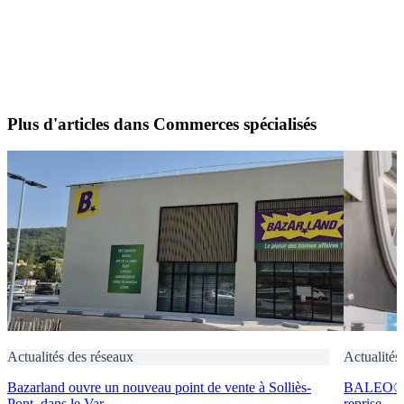
Plus d'articles dans Commerces spécialisés
Actualités des réseaux
Actualités
Bazarland ouvre un nouveau point de vente à Solliès-
BALEO® Tr
Pont, dans le Var
reprise