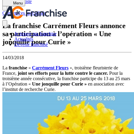
Retour à la liste
Menu
Commerces spécialisés
La franchise Carrément Fleurs annonce
sa participation à l’opération « Une
Je trouve ma franchise
Actualités
jonquille pour Curie »
Devenir franchisé
14/03/2018
La
franchise
«
Carrément Fleurs
»,
troisième fleuristerie de
France,
joint ses efforts pour la lutte contre le cancer.
Pour la
troisième année consécutive, la franchise participe du 13 au 25 mars
à l’Opération «
Une jonquille pour Curie »
en association avec
l’institut de recherche Curie.