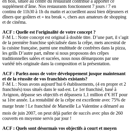
en bois, située au centre du restaurant contribue à apporter ce
supplément d’âme. Nos restaurants fonctionnent 7 jours / 7 en
continu de 11h30 à 1h du matin et accueillent aussi bien déjeuners et
dîners que goûters et « tea break », chers aux amateurs de shopping
et de cinéma.
ACF : Quelle est l’originalité de votre concept ?
F-M L : Notre concept est original à double titre. D’une part, il s’agit
de la première franchise spécialisée dans la crêpe, mets ancestral de
la cuisine française, parmi une multitude de confrères dans la pizza,
les grills D’autre part, même si nous proposons des crêpes
traditionnelles salées et sucrées, nous nous démarquons par une
variété très originale dans la composition et la présentation.
ACF : Parlez-nous de votre développement jusque maintenant
et de la réussite de vos franchisés existants?
F-M L : Nous avons aujourd’hui 6 établissements, (4 en propre et 2
franchisés) tous situés dans le sud-est. Le 1er franchisé, basé à
Avignon, dépasse ses objectifs et dépassera 1,1 million d’€ HT pour
sa 1ère année. La rentabilité de la crêpe est excellente avec 75% de
marge brute ! Le franchisé de Marseille La Valentine a démarré au
mois de juin 2007, on peut déjà parler de succès avec plus de 260
couverts en moyenne servis par jour !
ACF : Quels sont désormais vos objectifs à court et moyen