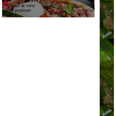
Clients
Coup de coeur
Apport personnel
80 000 €
4,6
Franchisé