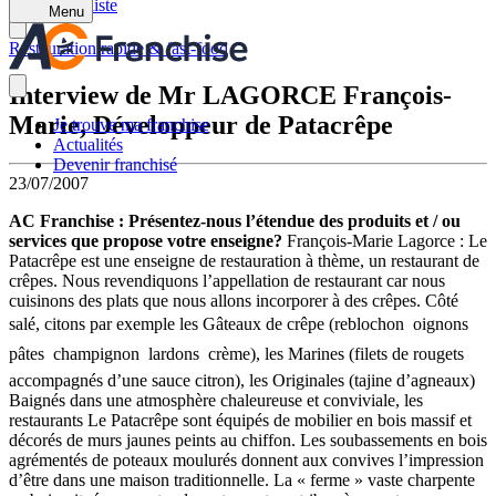
Retour à la liste
Menu
Restauration rapide & fast-food
Interview de Mr LAGORCE François-
Marie, Développeur de Patacrêpe
Je trouve ma franchise
Actualités
Devenir franchisé
23/07/2007
AC Franchise : Présentez-nous l’étendue des produits et / ou
services que propose votre enseigne?
François-Marie Lagorce : Le
Patacrêpe est une enseigne de restauration à thème, un restaurant de
crêpes. Nous revendiquons l’appellation de restaurant car nous
cuisinons des plats que nous allons incorporer à des crêpes. Côté
salé, citons par exemple les Gâteaux de crêpe (reblochon  oignons 
pâtes  champignon  lardons  crème), les Marines (filets de rougets
accompagnés d’une sauce citron), les Originales (tajine d’agneaux)
Baignés dans une atmosphère chaleureuse et conviviale, les
restaurants Le Patacrêpe sont équipés de mobilier en bois massif et
décorés de murs jaunes peints au chiffon. Les soubassements en bois
agrémentés de poteaux moulurés donnent aux convives l’impression
d’être dans une maison traditionnelle. La « ferme » vaste charpente