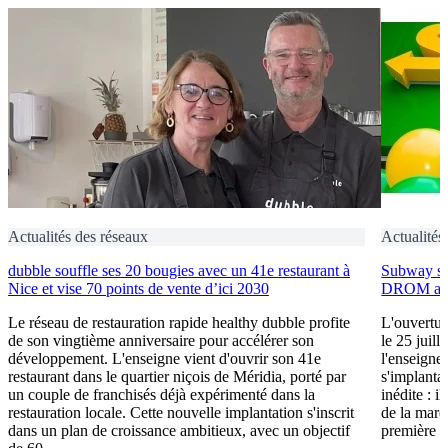
Actualités des réseaux
Actualités
dubble souffle ses 20 bougies avec un 41e restaurant à
Subway s’i
Nice et vise 70 points de vente d’ici 2030
DROM ave
Le réseau de restauration rapide healthy dubble profite
L'ouvertu
de son vingtième anniversaire pour accélérer son
le 25 juil
développement. L'enseigne vient d'ouvrir son 41e
l'enseigne
restaurant dans le quartier niçois de Méridia, porté par
s'implanta
un couple de franchisés déjà expérimenté dans la
inédite : i
restauration locale. Cette nouvelle implantation s'inscrit
de la marq
dans un plan de croissance ambitieux, avec un objectif
première in