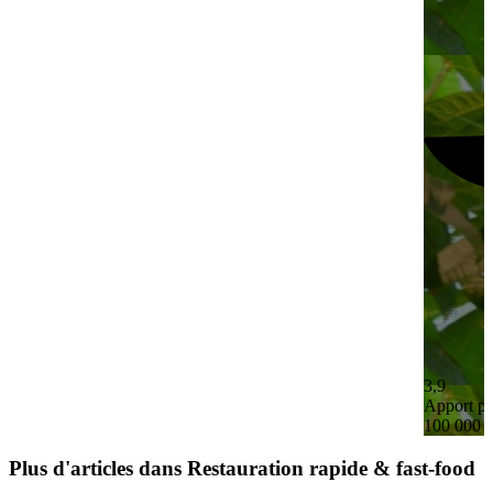
3,9
Apport pe
100 000 
Plus d'articles dans Restauration rapide & fast-food