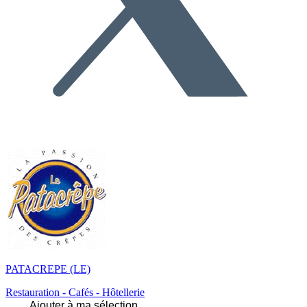
PATACREPE (LE)
Restauration - Cafés - Hôtellerie
Ajouter à ma sélection