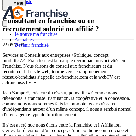
Retour à la liste
Menu
Consultant en franchise ou en
recrutement salarié ou affilié ?
Je trouve ma franchise
Actualités
22/05/2009
Devenir franchisé
Services et Conseils aux entreprises / Politique, concept,
produit »AC Franchise est la marque regroupant nos activités en
Franchise. Nous faisons du conseil aux franchiseurs et du
recrutement. Le site web, tourné vers le rapprochement
réseaux/candidats s’appelle ac-franchise.com et la webTV est
acfranchise.TV. »
Jean Samper*, créateur du réseau, poursuit : « Comme nous
défendons la franchise, l’affiliation, la coopérative et la concession,
comme nous nous sommes faits les promoteurs des réseaux
d’indépendants autour d’un même concept, il nous a semblé normal
d’envisager ce type de fonctionnement.
Il s’est avéré que nous étions entre la Franchise et l’Affiliation.
Certes, la réitération d’un concept, d’une politique commerciale et
d’un savoir-faire étaient à la base de la satisfaction de notre clientèle