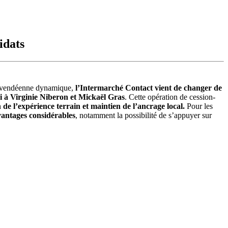
idats
vendéenne dynamique,
l’Intermarché Contact vient de changer de
ai à Virginie Niberon et Mickaël Gras
. Cette opération de cession-
e l’expérience terrain et maintien de l’ancrage local.
Pour les
vantages considérables
, notamment la possibilité de s’appuyer sur