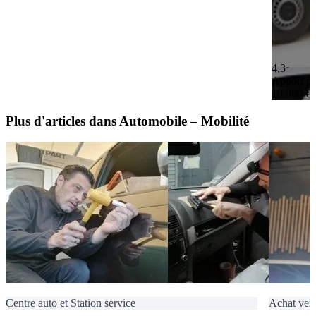
4,3
Apport pe
10 000 €
Plus d'articles dans Automobile – Mobilité
Centre auto et Station service
Achat vent