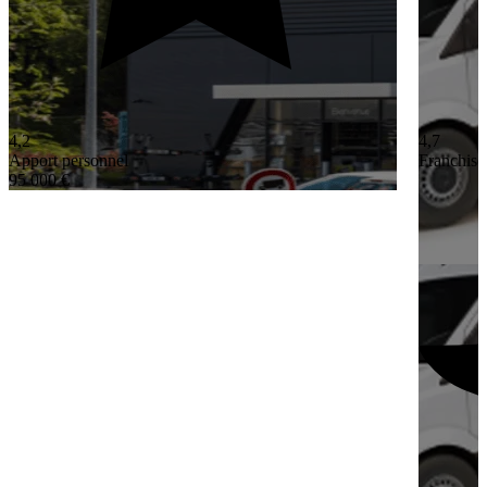
4,2
4,7
Apport personnel
Franchisé
95 000 €