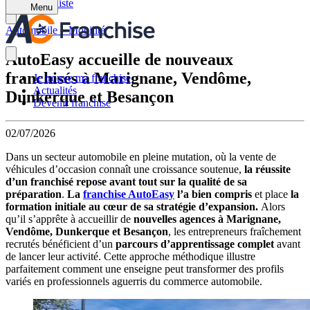
Retour à la liste
Menu
Automobile – Mobilité
AutoEasy accueille de nouveaux
franchisés à Marignane, Vendôme,
Je trouve ma franchise
Actualités
Dunkerque et Besançon
Devenir franchisé
02/07/2026
Dans un secteur automobile en pleine mutation, où la vente de
véhicules d’occasion connaît une croissance soutenue,
la réussite
d’un franchisé repose avant tout sur la qualité de sa
préparation
.
La
franchise AutoEasy
l’a bien compris
et place
la
formation initiale au cœur de sa stratégie d’expansion.
Alors
qu’il s’apprête à accueillir de
nouvelles agences à Marignane,
Vendôme, Dunkerque et Besançon
, les entrepreneurs fraîchement
recrutés bénéficient d’un
parcours d’apprentissage complet
avant
de lancer leur activité. Cette approche méthodique illustre
parfaitement comment une enseigne peut transformer des profils
variés en professionnels aguerris du commerce automobile.