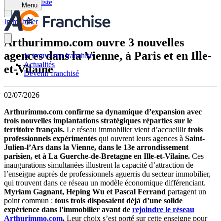
Retour à la liste
Menu
Immobilier
Arthurimmo.com ouvre 3 nouvelles
agences dans la Vienne, à Paris et en Ille-
Je trouve ma franchise
Actualités
et-Vilaine
Devenir franchisé
02/07/2026
Arthurimmo.com confirme sa dynamique d’expansion avec
trois nouvelles implantations stratégiques réparties sur le
territoire français.
Le réseau immobilier vient d’accueillir
trois
professionnels expérimentés
qui ouvrent leurs agences à
Saint-
Julien-l’Ars dans la Vienne, dans le 13e arrondissement
parisien, et à La Guerche-de-Bretagne en Ille-et-Vilaine.
Ces
inaugurations simultanées illustrent la capacité d’attraction de
l’enseigne auprès de professionnels aguerris du secteur immobilier,
qui trouvent dans ce réseau un modèle économique différenciant.
Myriam Gagnant, Heping Wu et Pascal Ferrand
partagent un
point commun :
tous trois disposaient déjà d’une solide
expérience dans l’immobilier avant de
rejoindre le réseau
Arthurimmo.com
.
Leur choix s’est porté sur cette enseigne pour