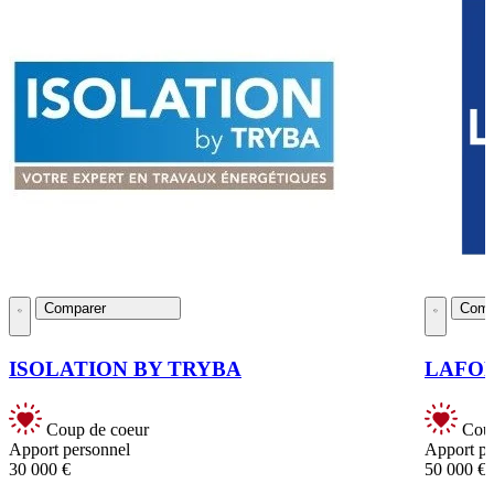
Comparer
Comp
ISOLATION BY TRYBA
LAFO
Coup de coeur
Coup
Apport personnel
Apport pe
30 000 €
50 000 €