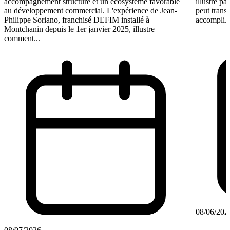
accompagnement structuré et un écosystème favorable
illustre p
au développement commercial. L'expérience de Jean-
peut trans
Philippe Soriano, franchisé DEFIM installé à
accompli. 
Montchanin depuis le 1er janvier 2025, illustre
comment...
08/06/202