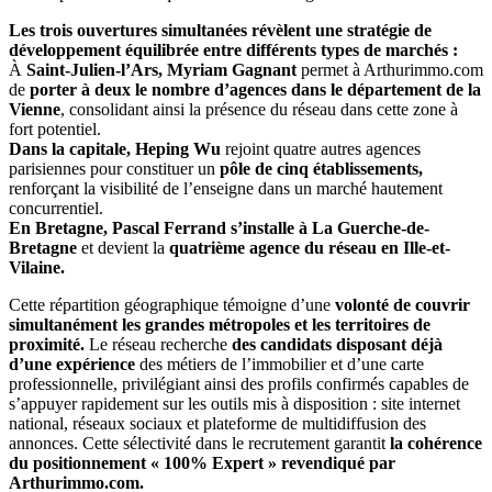
Les trois ouvertures simultanées révèlent une stratégie de
développement équilibrée entre différents types de marchés :
À
Saint-Julien-l’Ars, Myriam Gagnant
permet à Arthurimmo.com
de
porter à deux le nombre d’agences dans le département de la
Vienne
, consolidant ainsi la présence du réseau dans cette zone à
fort potentiel.
Dans la capitale, Heping Wu
rejoint quatre autres agences
parisiennes pour constituer un
pôle de cinq établissements,
renforçant la visibilité de l’enseigne dans un marché hautement
concurrentiel.
En Bretagne, Pascal Ferrand s’installe à La Guerche-de-
Bretagne
et devient la
quatrième agence du réseau en Ille-et-
Vilaine.
Cette répartition géographique témoigne d’une
volonté de couvrir
simultanément les grandes métropoles et les territoires de
proximité.
Le réseau recherche
des candidats disposant déjà
d’une expérience
des métiers de l’immobilier et d’une carte
professionnelle, privilégiant ainsi des profils confirmés capables de
s’appuyer rapidement sur les outils mis à disposition : site internet
national, réseaux sociaux et plateforme de multidiffusion des
annonces. Cette sélectivité dans le recrutement garantit
la cohérence
du positionnement « 100% Expert » revendiqué par
Arthurimmo.com.