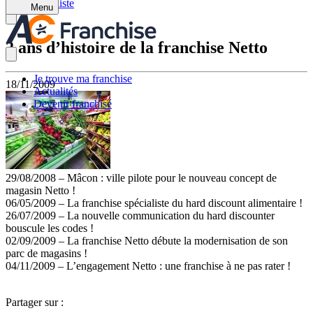
Retour à la liste
Menu
2 ans d’histoire de la franchise Netto
Je trouve ma franchise
18/11/2009
Actualités
Devenir franchisé
29/08/2008 – Mâcon : ville pilote pour le nouveau concept de
magasin Netto !
06/05/2009 – La franchise spécialiste du hard discount alimentaire !
26/07/2009 – La nouvelle communication du hard discounter
bouscule les codes !
02/09/2009 – La franchise Netto débute la modernisation de son
parc de magasins !
04/11/2009 – L’engagement Netto : une franchise à ne pas rater !
Partager sur :