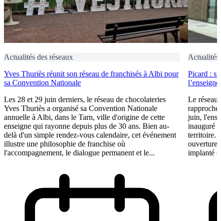
Actualités des réseaux
Actualités
Yves Thuriès réunit son réseau de franchisés à Albi pour
Picard : s
sa Convention Nationale
l’enseigne 
Les 28 et 29 juin derniers, le réseau de chocolateries
Le réseau 
Yves Thuriès a organisé sa Convention Nationale
rapproche 
annuelle à Albi, dans le Tarn, ville d'origine de cette
juin, l'ens
enseigne qui rayonne depuis plus de 30 ans. Bien au-
inauguré s
delà d'un simple rendez-vous calendaire, cet événement
territoire.
illustre une philosophie de franchise où
ouvertures
l'accompagnement, le dialogue permanent et le...
implanté e