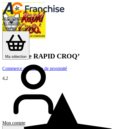
Je trouve ma franchise
Actualités
Devenir franchisé
Franchise
RAPID CROQ’
Ma sélection
Commerce alimentaire de proximité
4,2
Mon compte