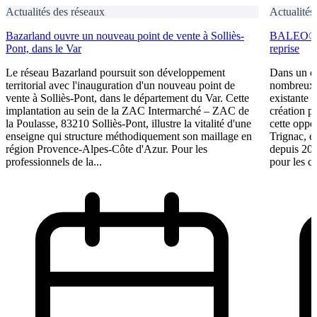
Actualités des réseaux
Actualités
Bazarland ouvre un nouveau point de vente à Solliès-
BALEO® Tr
Pont, dans le Var
reprise
Le réseau Bazarland poursuit son développement
Dans un c
territorial avec l'inauguration d'un nouveau point de
nombreux e
vente à Solliès-Pont, dans le département du Var. Cette
existante 
implantation au sein de la ZAC Intermarché – ZAC de
création p
la Poulasse, 83210 Solliès-Pont, illustre la vitalité d'une
cette oppo
enseigne qui structure méthodiquement son maillage en
Trignac, e
région Provence-Alpes-Côte d'Azur. Pour les
depuis 201
professionnels de la...
pour les ca