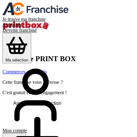
Je trouve ma franchise
Actualités
Devenir franchisé
Franchise
PRINT BOX
Ma sélection
Commerces spécialisés
Cette franchise vous intéresse ?
C'est gratuit et sans engagement !
Ajouter à ma sélection
Mon compte