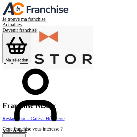
Je trouve ma franchise
Actualités
Devenir franchisé
Ma sélection
Franchise
Nestor
Restauration - Cafés - Hôtellerie
Cette franchise vous intéresse ?
Mon compte