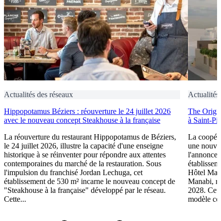
Actualités des réseaux
Actualités
Hippopotamus Béziers : réouverture le 24 juillet 2026
The Origin
avec le nouveau concept Steakhouse à la française
à Saint-Pi
La réouverture du restaurant Hippopotamus de Béziers,
La coopéra
le 24 juillet 2026, illustre la capacité d'une enseigne
une nouve
historique à se réinventer pour répondre aux attentes
l'annonce 
contemporaines du marché de la restauration. Sous
établissem
l'impulsion du franchisé Jordan Lechuga, cet
Hôtel Mana
établissement de 530 m² incarne le nouveau concept de
Manabi, rej
"Steakhouse à la française" développé par le réseau.
2028. Cett
Cette...
modèle coo