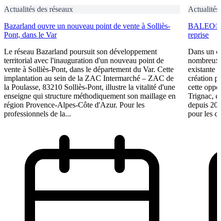
Actualités des réseaux
Actualités
Bazarland ouvre un nouveau point de vente à Solliès-
BALEO® Tr
Pont, dans le Var
reprise
Le réseau Bazarland poursuit son développement
Dans un c
territorial avec l'inauguration d'un nouveau point de
nombreux e
vente à Solliès-Pont, dans le département du Var. Cette
existante 
implantation au sein de la ZAC Intermarché – ZAC de
création p
la Poulasse, 83210 Solliès-Pont, illustre la vitalité d'une
cette oppo
enseigne qui structure méthodiquement son maillage en
Trignac, e
région Provence-Alpes-Côte d'Azur. Pour les
depuis 201
professionnels de la...
pour les ca