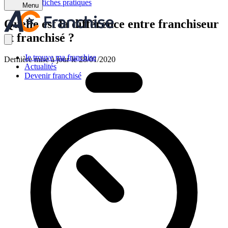
Retour aux fiches pratiques
Menu
Quelle est la différence entre franchiseur
et franchisé ?
Je trouve ma franchise
Dernière mise à jour le 28/01/2020
Actualités
Devenir franchisé