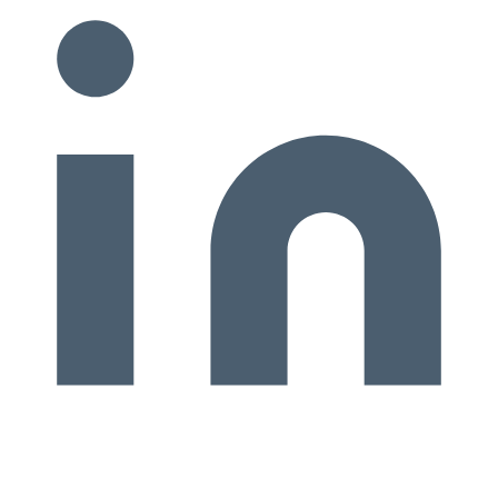
sont uniquement des partenaires commerciaux liés par contrat
. Le
franchiseur est détenteur d’un concept que le franchisé va exploiter.
Il n’y a donc pas à proprement parlé de rapport hiérarchique entre
les deux entités, même si souvent, la tête de réseau a le dernier mot
en ce qui concerne le renouvellement du contrat de franchise.