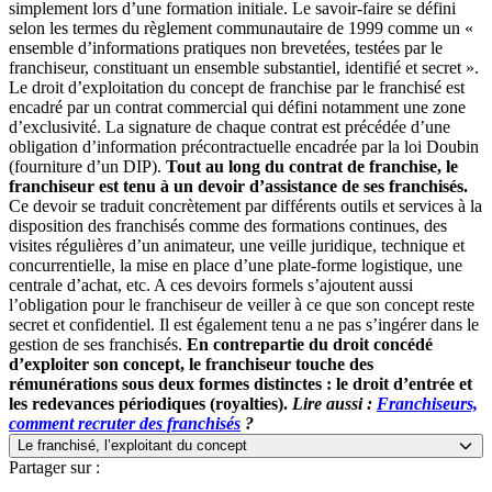
simplement lors d’une formation initiale. Le savoir-faire se défini
selon les termes du règlement communautaire de 1999 comme un «
ensemble d’informations pratiques non brevetées, testées par le
franchiseur, constituant un ensemble substantiel, identifié et secret ».
Le droit d’exploitation du concept de franchise par le franchisé est
encadré par un contrat commercial qui défini notamment une zone
d’exclusivité. La signature de chaque contrat est précédée d’une
obligation d’information précontractuelle encadrée par la loi Doubin
(fourniture d’un DIP).
Tout au long du contrat de franchise, le
franchiseur est tenu à un devoir d’assistance de ses franchisés.
Ce devoir se traduit concrètement par différents outils et services à la
disposition des franchisés comme des formations continues, des
visites régulières d’un animateur, une veille juridique, technique et
concurrentielle, la mise en place d’une plate-forme logistique, une
centrale d’achat, etc. A ces devoirs formels s’ajoutent aussi
l’obligation pour le franchiseur de veiller à ce que son concept reste
secret et confidentiel. Il est également tenu a ne pas s’ingérer dans le
gestion de ses franchisés.
En contrepartie du droit concédé
d’exploiter son concept, le franchiseur touche des
rémunérations sous deux formes distinctes : le droit d’entrée et
les redevances périodiques (royalties).
Lire aussi :
Franchiseurs,
comment recruter des franchisés
?
Le franchisé, l’exploitant du concept
Partager sur :
Le franchisé est l’exploitant du concept développé et concédé en